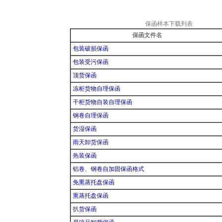
保函样本下载列表
保函文件名
包装破损保函
包装受污保函
顶货保函
冻柜货物自理保函
干柜货物自装自理保函
钢卷自理保函
货湿保函
雨天卸货保函
热装保函
铝卷、钢卷自加固保函格式
免熏蒸托盘保函
熏蒸托盘保函
扒货保函