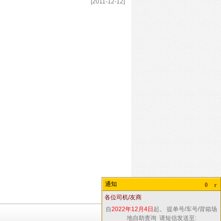
[2011-12-12]
通知
0
r
各位司机/友商
自
2022年12月4日
起。 提单号/车号/背箱场
地自助查询 请短信发送至: