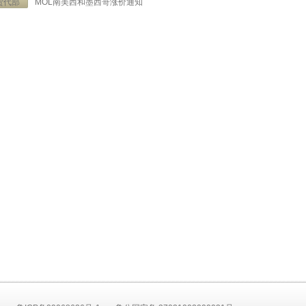
货代部
MOL南美西和墨西哥涨价通知