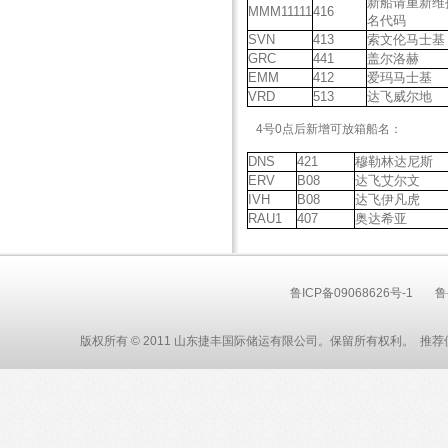
新船请重新维
MMM11111
416
名代码
SVN
413
索文伦马士基
GRC
441
盖尔洛赫
EMM
412
爱玛马士基
VRD
513
达飞威尔地
4号0点后新增可放箱船名：
DNS
421
穆勒林达尼斯
ERV
B08
达飞艾尔文
IVH
B08
达飞伊凡虎
RAU1
407
奥达希亚
鲁ICP备09068626号-1
鲁
版权所有 © 2011 山东捷丰国际储运有限公司。保留所有权利。 推