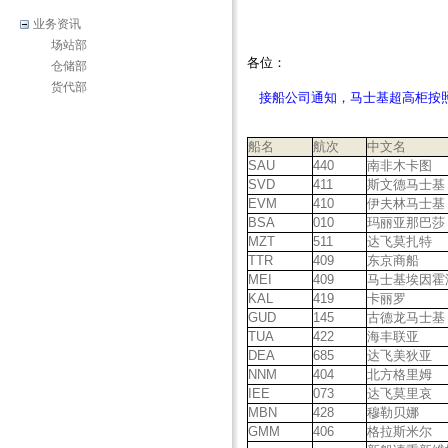
业务资讯
场站部
各位：
仓储部
货代部
接船公司通知，马士基超高柜按照
船名
航次
中文名
SAU
440
南非木卡图
SVD
411
斯文德马士基
EVM
410
伊夫林马士基
BSA
010
玛丽亚那巴莎
MZT
511
达飞莫扎特
TTR
409
东京商船
MEI
409
马士基埃因霍
KAL
419
卡丽罗
GUD
145
古德龙马士基
TUA
422
海丰联亚
DEA
685
达飞美狄亚
NNM
404
北方格里姆
IEE
073
达飞莫里哀
MBN
428
穆勒贝娜
GMM
406
格拉斯米尔