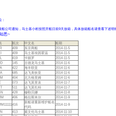
位：
接船公司通知，马士基小柜按照开船日前9天放箱，具体放箱船名请查看下述明细
知悉~
名
航次
中文名
船期
R
409
东京商船
2014-11-5
I
409
马士基埃因霍温
2014-11-5
L
419
卡丽罗
2014-11-5
UD
145
古德龙马士基
2014-11-6
A
422
海丰联亚
2014-11-6
A
685
达飞美狄亚
2014-11-6
NM
404
北方格里姆
2014-11-6
E
073
达飞莫里哀
2014-11-7
T
511
达飞莫扎特
2014-11-7
BN
428
穆勒贝娜
2014-11-8
MM
406
格拉斯米尔
2014-11-9
新船请重新维护船名
M11111
416
2014-11-9
代码
N
413
索文伦马士基
2014-11-10