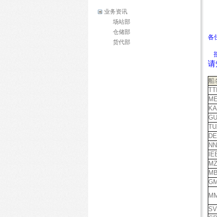
业务资讯
场站部
仓储部
各
货代部
请
船
TT
ME
KA
G
TU
DE
N
IE
MZ
M
G
MM
SV