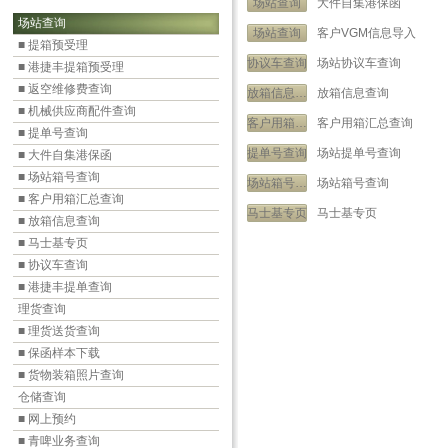
场站查询
大件自集港保函
场站查询
场站查询
客户VGM信息导入
■ 提箱预受理
协议车查询
场站协议车查询
■ 港捷丰提箱预受理
■ 返空维修费查询
放箱信息查询
放箱信息查询
■ 机械供应商配件查询
客户用箱汇总查询
客户用箱汇总查询
■ 提单号查询
提单号查询
场站提单号查询
■ 大件自集港保函
■ 场站箱号查询
场站箱号查询
场站箱号查询
■ 客户用箱汇总查询
马士基专页
马士基专页
■ 放箱信息查询
■ 马士基专页
■ 协议车查询
■ 港捷丰提单查询
理货查询
■ 理货送货查询
■ 保函样本下载
■ 货物装箱照片查询
仓储查询
■ 网上预约
■ 青啤业务查询